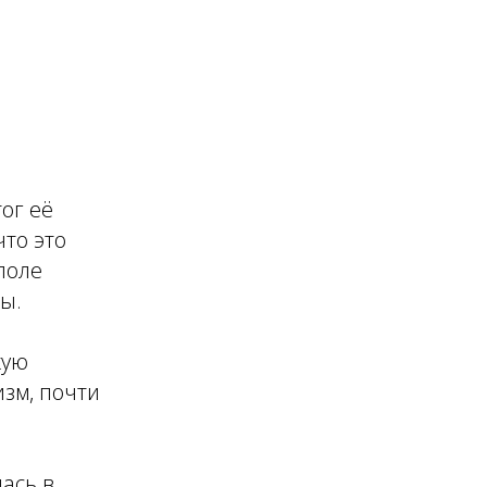
ог её
что это
поле
ы.
кую
зм, почти
ась в