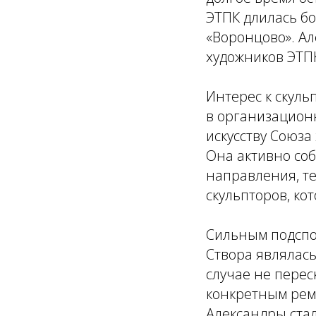
ЭТПК длилась бо
«Воронцово». А
художников ЭТП
Интерес к скульп
в организацион
искусству Союза
Она активно соб
направления, те
скульпторов, ко
Сильным подспо
Створа являлась
случае не перес
конкретным ремё
Александры ста