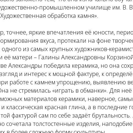
удожественно-промышленном училище им. В. В
Художественная обработка камня».
 точнее, яркие впечатления её юности, перио
ормирования вкуса, протекали на фоне творче
 одного из самых крупных художников-керамист
 и её матери – Галины Александровны Корзино
тве Александры победила керамика, но она сох
взгляд и интерес к мощной фактуре, к определ
при работе с камнем упрощению, выявлению ве
на не стремилась «играть в обманки». Для неё
озможных материалов керамики, наверное, сам
и классическая красная глина, а в последние 
той фактурой сам по себе задаёт брутальность.
о сочетала толстостенные изделия, наподобие 
х в более сложную форму скульптуры.