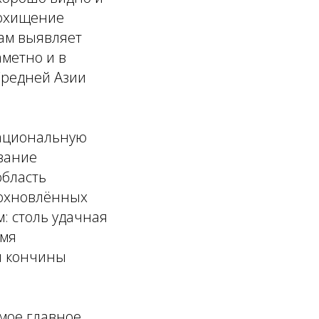
Похищение
рам выявляет
аметно и в
 Средней Азии
национальную
ование
область
дохновлённых
м: столь удачная
емя
й кончины
мое главное,