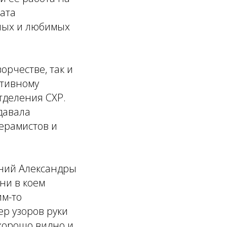
ната
нных и любимых
орчестве, так и
ативному
тделения СХР.
давала
ерамистов и
ний Александры
ни в коем
им-то
р узоров руки
хорошо видно и