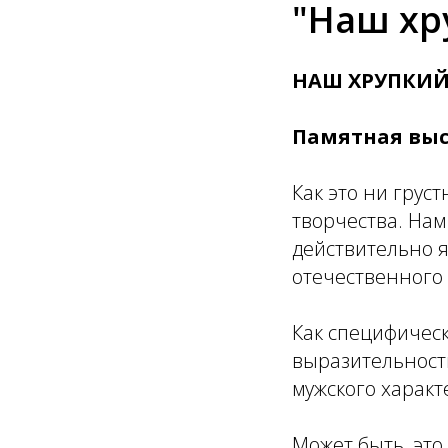
"Наш хр
НАШ ХРУПКИЙ
Памятная выс
Как это ни грус
творчества. Нам
действительно 
отечественного 
Как специфическ
выразительность
мужского харак
Может быть, это