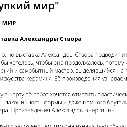
упкий мир"
 МИР
тавка Александры Створа
тно, но выставка Александры Створа подводит ит
 бы хотелось, чтобы оно продолжалось, потому 
яркий и самобытный мастер, выделявшийся на 
искусства керамики. Её произведения узнаваем
ую черту её работ хочется отметить пластичес
, лаконичность формы и даже немного брутали
тера. Произведения Александры энергичны.
 было заложено тем, что она изначально обучал