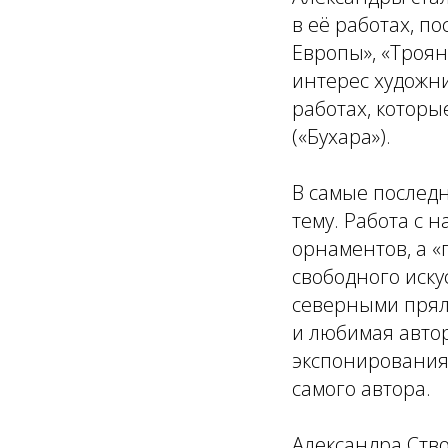
в её работах, п
Европы», «Троян
интерес художни
работах, которы
(«Бухара»).
В самые последн
тему. Работа с 
орнаментов, а «п
свободного иску
северными прялка
и любимая авто
экспонирования
самого автора.
Александра Ство