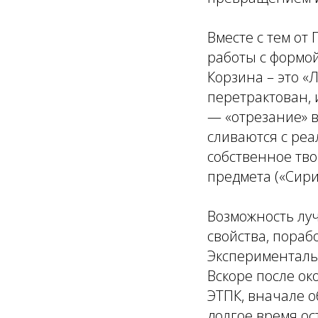
Вместе с тем от
работы с формой
Корзина – это «
перетрактован, 
— «отрезание» в
сливаются с реа
собственное тво
предмета («Сирин
Возможность лу
свойства, пораб
Эксперименталь
Вскоре после ок
ЭТПК, вначале о
долгое время ос