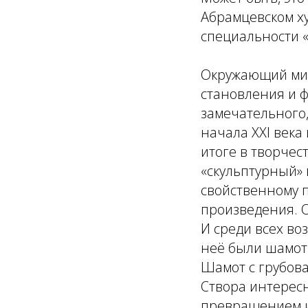
Абрамцевском х
специальности «
Окружающий мир,
становления и ф
замечательного,
начала XXI века
итоге в творчес
«скульптурный» 
свойственному 
произведения. О
И среди всех в
неё были шамот 
Шамот с грубова
Створа интересн
превращением и