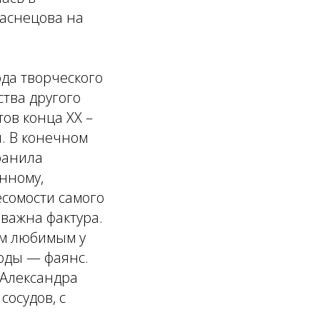
аснецова на
да творческого
ства другого
ов конца XX –
й. В конечном
ранила
ённому,
сомости самого
 важна фактура.
ым любимым у
годы — фаянс.
 Александра
сосудов, с