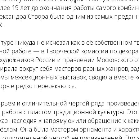
лее 19 лет до окончания работы самого комби
лександра Створа была одним из самых преда
К.
туре никуда не исчезал как в её собственном тв
ной работе — в Творческой комиссии по декор
 художников России и правлении Московского о
ирала вокруг себя мастеров разных жанров, за
мы межсекционных выставок, сводила вместе к
торые редко пересекаются.
рьем и отличительной чертой ряда произведе
 работа с пластом традиционной культуры. Это 
каз наследия «напрямую» или обращение к как
слам. Она была мастером орнамента и характе
л отличительной чертой её произведений. Это 