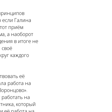
 принципов
о если Галина
этот приём
ма, а наоборот
ения в итоге не
 своё
круг каждого
твовать её
ала работа на
Воронцово».
 работать на
тника, который
и её работа на