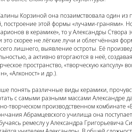
 Галины Корзиной она позаимствовала один из
, построение этой формы «лучами-гранями». Н
Ларионов в керамике», то у Александры Створа 
и это скорее не лёгкие лучи и облегчённая фор
сего лишнего, выявление остроты. Её произвед
льностью, а активно вторгаются в неё, создавая
рческое пространство, «творческую капсулу» во
», «Алконост» и др.).
чше понять различные виды керамики, прочувс
отать с самыми разными массами Александре д
но-творческом производственном комбинате «
ончания Абрамцевского училища она поступает
бучаясь ремеслу у Александра Григорьевича Си
таётся учителем Александры. В общей сложност