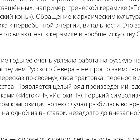
освящённых, например, греческой керамике («
ский конь»). Обращение к архаическим культу
ка к первобытной энергии, витальности. Это з
е отсылают нас к керамике и вообще искусству
ие годы её очень увлекла работа на русскую 
наследием Русского Севера – не просто заимств
ересказ по-своему», своя трактовка, перенос в 
сства. Появляется целый ряд произведений, в
ми («Истоки-I», «Истоки-II»). Горький символиз
ром композиция волею случая разбилась во вр
 на одной из выставок, незадолго до внезапно
ра — художник, куратор, деятель культуры и, са