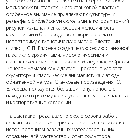
успехом активно выставляется на всероссийских и
московских выставках. В его станковой пластике
особенное внимание привлекают скульптуры и
рельефы с библейскими сюжетами, в которых тонкий
рисунок, изящная лепка, особая мелодичность
композиции и благородство колорита создают
неповторимую гипнотическую магию. Блестящий
стилист, Ю.П. Елисеев создал целую серию станковой
пластики с архаичными, мифологическими и
фантастическими персонажами: «Самурай», «Юрская
Венера», «Амазонка» и другие. Прекрасно удаются
скульптору и классические анималистика и этюды
обнаженной натуры. Станковые произведения Ю.П.
Елисеева пользуются большой популярностью,
находятся в ряде музеев и украшают многие частные
и корпоративные коллекции.
На выставке представлено около сорока работ,
созданных в разные периоды, в разных техниках и с
использованием различных материалов. В них
отражены всё мастерство и опыт скульптора.