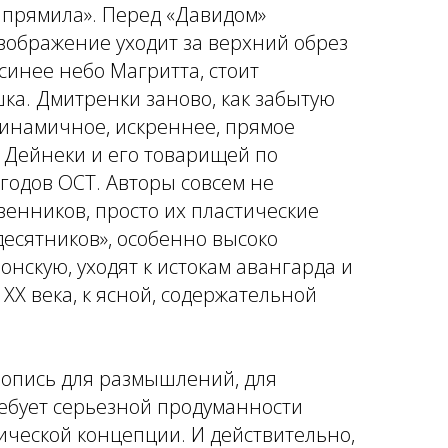
ыпрямила». Перед «Давидом»
зображение уходит за верхний обрез
синее небо Магритта, стоит
ка. Дмитренки заново, как забытую
динамичное, искреннее, прямое
а Дейнеки и его товарищей по
годов ОСТ. Авторы совсем не
енников, просто их пластические
десятников», особенно высоко
нскую, уходят к истокам авангарда и
 XX века, к ясной, содержательной
вопись для размышлений, для
ребует серьезной продуманности
ической концепции. И действительно,