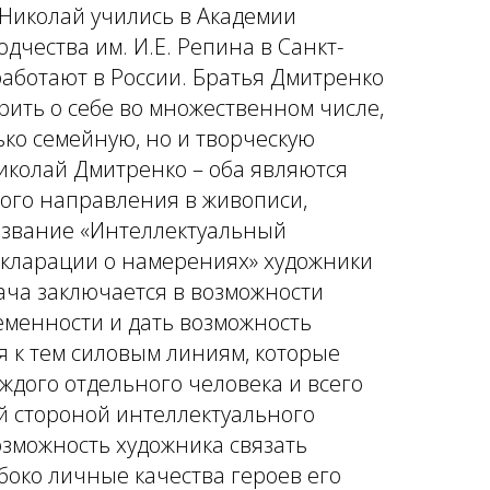
Николай учились в Академии
одчества им. И.Е. Репина в Санкт-
работают в России. Братья Дмитренко
рить о себе во множественном числе,
ько семейную, но и творческую
Николай Дмитренко – оба являются
ого направления в живописи,
азвание «Интеллектуальный
декларации о намерениях» художники
ача заключается в возможности
еменности и дать возможность
я к тем силовым линиям, которые
ждого отдельного человека и всего
й стороной интеллектуального
озможность художника связать
боко личные качества героев его