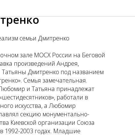
уальный реализм
тренко
еализм семьи Дмитренко
вочном зале МОСХ России на Беговой
тавка произведений Андрея,
и Татьяны Дмитренко под названием
тренко». Семья замечательная.
Любомир и Татьяна принадлежат
шестидесятников», работали в
ного искусства, а Любомир
лавлял секцию монументально-
ства Киевской организации Союза
в 1992-2003 годах. Младшие