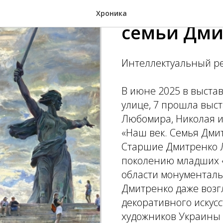
Интеллект
Хроника
семьи Дми
Интеллектуальный р
В июне 2025 в выста
улице, 7 прошла выс
Любомира, Николая 
«Наш век. Семья Дми
Старшие Дмитренко 
поколению младших «
области монументаль
Дмитренко даже возг
декоративного искус
художников Украины 