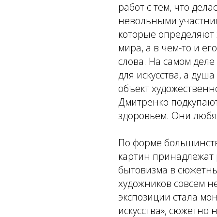
работ с тем, что дел
невольными участник
которые определяют 
мира, а в чем-то и 
слова. На самом деле
для искусства, а душ
объект художественн
Дмитренко подкупают
здоровьем. Они любят
По форме большинст
картин принадлежат 
бытовизма в сюжетн
художников совсем н
экспозиции стала мо
искусства», сюжетно