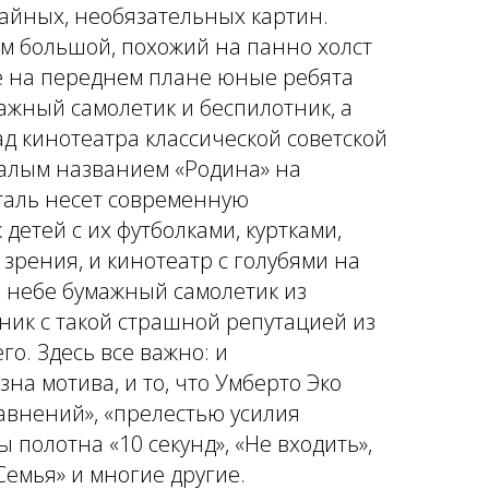
чайных, необязательных картин.
м большой, похожий на панно холст
где на переднем плане юные ребята
ажный самолетик и беспилотник, а
д кинотеатра классической советской
 алым названием «Родина» на
таль несет современную
детей с их футболками, куртками,
зрения, и кинотеатр с голубями на
в небе бумажный самолетик из
ник с такой страшной репутацией из
о. Здесь все важно: и
на мотива, и то, что Умберто Эко
авнений», «прелестью усилия
ы полотна «10 секунд», «Не входить»,
Семья» и многие другие.