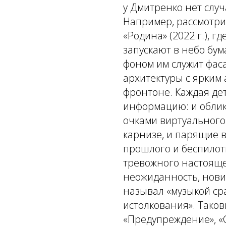
у Дмитренко нет слу
Например, рассмотри
«Родина» (2022 г.), 
запускают в небо бум
фоном им служит фаса
архитектуры с ярким
фронтоне. Каждая де
информацию: и облик 
очками виртуального 
карнизе, и парящие 
прошлого и беспилот
тревожного настоящег
неожиданность, новиз
называл «музыкой ср
истолкования». Таков
«Предупреждение», «