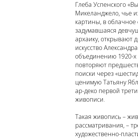
Глеба Успенского «В
Микеланджело, чье и
картины, в облачное 
задумавшаяся девчуш
архаику, открывают 
искусство Александр
объединению 1920-х 
повторяют предшеств
поиски через «шести
ценимую Татьяну Ябло
ар-деко первой трети
живописи.
Такая живопись – жи
рассматривания, – т
художественно-пласт