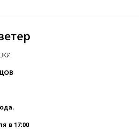
ветер
АВКИ
НЦОВ
года.
я в 17:00