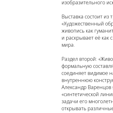
изобразительного иск
Выставка состоит из
«Художественный обр
живопись как гумани
и раскрывает её как 
мира.
Раздел второй: «Жив
формальную составл
соединяет видимое н
внутреннюю конструк
Александр Варенцов 
«синтетической лини
задачи его многолет
открывать различные