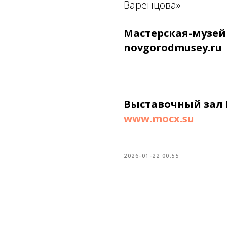
Варенцова
»
Мастерская-музей
novgorodmusey.ru
Выставочный зал М
www.mocx.su
2026-01-22 00:55