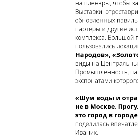
на пленэры, чтобы з
Выставки: отреставр
обновленных павиль
партеры и другие ис
комплекса. Большой 
пользовались локаци
Народов», «Золот
виды на Центральны
Промышленность, па
экспонатами которог
«Шум воды и отра
не в Москве. Прог
это город в город
поделилась впечатле
Иваник.