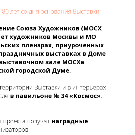
—
80 лет со дня основания Выставки
.
ение Союза Художников (МОСХ
ает художников Москвы и МО
льских пленэрах, приуроченных
праздничных выставках в Доме
 выставочном зале МОСХа
ской городской Думе.
территории Выставки и в интерьерах
исле
в павильоне № 34 «Космос»
.
ы проекта получат
наградные
низаторов.