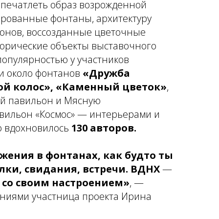
апечатлеть образ возрожденной
ированные фонтаны, архитектуру
онов, воссозданные цветочные
торические объекты выставочного
популярностью у участников
и около фонтанов
«Дружба
ой колос», «Каменный цветок»
,
й павильон и Мясную
вильон «Космос» — интерьерами и
о вдохновилось
130 авторов.
жения в фонтанах, как будто ты
улки, свидания, встречи. ВДНХ
—
е со своим настроением»
,
—
ниями участница проекта Ирина