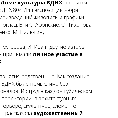
, в Доме культуры ВДНХ
состоится
ВДНХ 80». Для экспозиции жюри
роизведений живописи и графики.
Поклад, В. и С. Афонские, О. Тихонова,
енко, М. Пилюгин,
Нестерова, И. Ива и другие авторы,
ых принимали
личное участие в
.
понятия родственные. Как создание,
е ВДНХ было немыслимо без
оналов. Их труд в каждом кубическом
 территории: в архитектурных
терьере, скульптуре, элементе
— рассказала
художественный