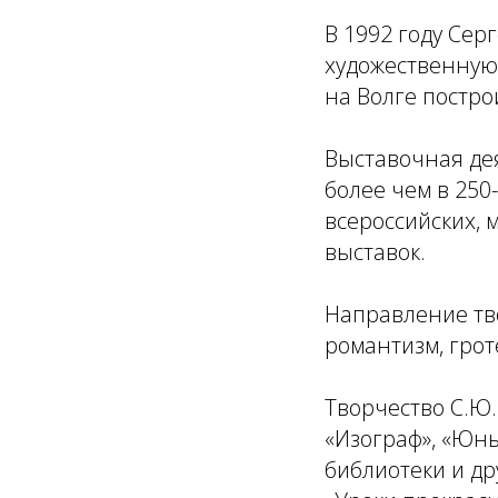
В 1992 году Сер
художественную 
на Волге постро
Выставочная дея
более чем в 250
всероссийских,
выставок.
Направление тво
романтизм, гроте
Творчество С.Ю
«Изограф», «Юн
библиотеки и др