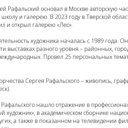
гей Рафальский основал в Москве авторскую ча
школу и галерею. В 2023 году в Тверской обла
ил и открыл галерею «Лес».
тельность художника началась с 1989 года. О
-ти выставках разного уровня – районных, горо
 международных. Провел 25 персональных тема
рчества Сергея Рафальского – живопись, графи
ск).
. Рафальского нашло отражение в профессион
ый художник», в академическом сборнике наци
угих, а также в показанном на телевидении фи