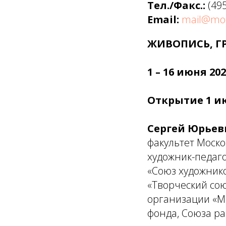
Тел./Факс.:
(49
Email:
mail@moc
ЖИВОПИСЬ, Г
1 – 16 июня 202
Открытие 1 ию
Сергей Юрьев
факультет Моско
художник-педаг
«Союз художник
«Творческий со
организации «М
фонда, Союза ра