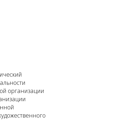
ический
иальности
ной организации
ганизации
енной
художественного