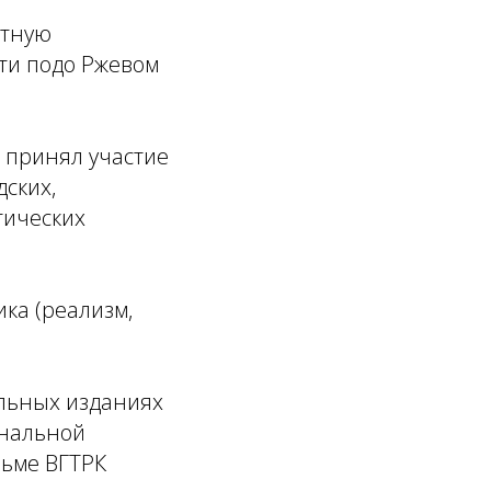
стную
сти подо Ржевом
н принял участие
дских,
тических
ка (реализм,
альных изданиях
ональной
льме ВГТРК