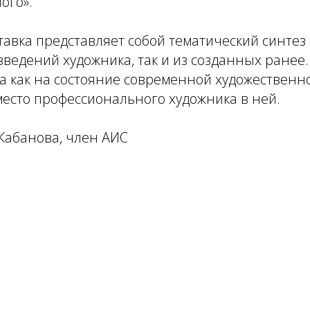
ого».
вка представляет собой тематический синтез 
ведений художника, так и из созданных ранее
а как на состояние современной художественн
 место профессионального художника в ней.
 Кабанова, член АИС
Tilda
Made on