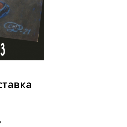
ставка
е