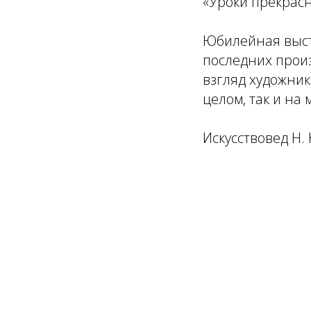
«Уроки прекрасн
Юбилейная выста
последних произ
взгляд художник
целом, так и на
Искусствовед Н.