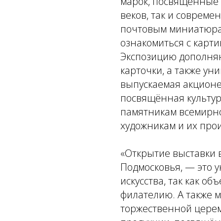
марок, посвящённые 
веков, так и совреме
почтовым миниатюрам
ознакомиться с карт
Экспозицию дополня
карточки, а также ун
выпускаемая акцион
посвящённая культур
памятникам всемирно
художникам и их про
«Открытие выставки 
Подмосковья, — это 
искусства, так как об
филателию. А также 
торжественной цере