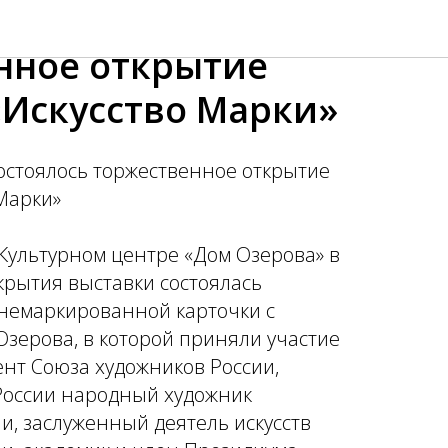
состоялось
нное открытие
«Искусство Марки»
состоялось торжественное открытие
Марки»
 Культурном центре «Дом Озерова» в
крытия выставки состоялась
немаркированной карточки с
зерова, в которой приняли участие
нт Союза художников России,
России народный художник
и, заслуженный деятель искусств