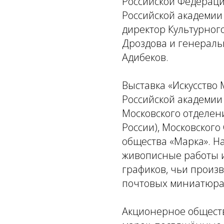
Российской Федераци
Российской академии
директор Культурног
Дроздова и генераль
Адибеков.
Выставка «Искусство
Российской академии 
Московского отделен
России), Московског
общества «Марка». Н
живописные работы и
графиков, чьи произ
почтовых миниатюра
Акционерное обществ