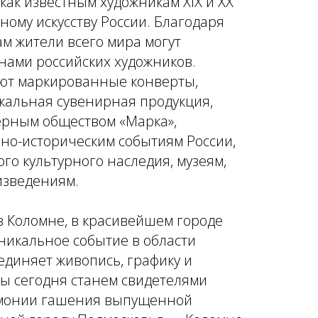
как известным художникам XIX и XX
нному искусству России. Благодаря
 жители всего мира могут
инами российских художников.
ют маркированные конверты,
икальная сувенирная продукция,
ерным обществом «Марка»,
но-историческим событиям России,
го культурного наследия, музеям,
изведениям.
в Коломне, в красивейшем городе
уникальное событие в области
ъединяет живопись, графику и
мы сегодня станем свидетелями
монии гашения выпущенной