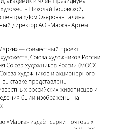
и, академик и член Президиума
 художеств Николай Боровской,
о центра «Дом Озерова» Галина
ный директор АО «Марка» Артём
 Марки» — совместный проект
художеств, Союза художников России,
ия Союза художников России (МОСХ
о Союза художников и акционерного
а выставке представлены
звестных российских живописцев и
ведения были изображены на
х.
о «Марка» издаёт серии почтовых