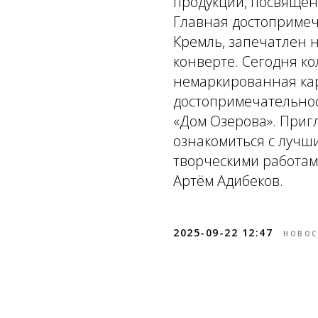
продукции, посвящён
Главная достопримеч
Кремль, запечатлен 
конверте. Сегодня к
немаркированная ка
достопримечательно
«Дом Озерова». Приг
ознакомиться с лучш
творческими работам
Артём Адибеков.
2025-09-22 12:47
НОВОС
Tilda
Made on