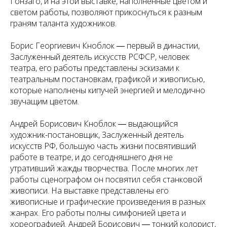
Гонзаго, и на этой выставке, наполненные цветом и
светом работы, позволяют прикоснуться к разным
граням таланта художников.
Борис Георгиевич Кноблок ― первый в династии,
Заслуженный деятель искусств РСФСР, человек
театра, его работы представлены эскизами к
театральным постановкам, графикой и живописью,
которые наполнены кипучей энергией и мелодично
звучащим цветом.
Андрей Борисович Кноблок ― выдающийся
художник-постановщик, Заслуженный деятель
искусств РФ, большую часть жизни посвятивший
работе в театре, и до сегодняшнего дня не
утративший жажды творчества. После многих лет
работы сценографом он посвятил себя станковой
живописи. На выставке представлены его
живописные и графические произведения в разных
жанрах. Его работы полны симфонией цвета и
хореографией. Андрей Борисович ― тонкий колорист,