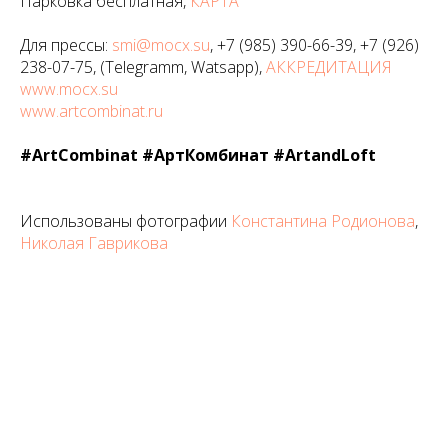
Парковка бесплатная,
КАРТА
Для прессы:
smi@mocx.su
, +7 (985) 390-66-39, +7 (926)
238-07-75, (Telegramm, Watsapp),
АККРЕДИТАЦИЯ
www.mocx.su
www.artcombinat.ru
#ArtCombinat #АртКомбинат #ArtandLoft
Использованы фотографии
Константина Родионова
,
Николая Гаврикова
Tilda
Made on