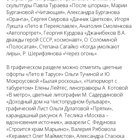
скульптуры Павла Тураева «После шторма», Марии
Бургановой «Читающая», Александра Бурганова
«Оранта», Сергея Смурова «Дачник Цветков», Игоря
Лукшта «Лето в Переяславле», Анатолия Смоленкова
«Автопортрет», Георгия Курдова «Джанибеков В.А.
дважды герой СССР, космонавт», О. Соломиной
«Полосатая», Степана Сагайко «Когда умолкают
лиры», Р. Шерифзянова «Через огонь».
В графическом разделе можно отметить цветные
офорты «Лето в Тарусе» Ольги Тучиной и Ю.
Мокроусовой «Былая роскошь», «Натюрморт с
табуретом» Елены Лейтес, линогравюры А. Котовой
«В метро», цветные литографии М. Садердиновой
«Доходный дом на Чистопрудном бульваре»,
графический Лист Ольги Дулатовой «Прятки»,
карандашный рисунок А. Теслика «Москва –
вдохновения источник», акварели С. Федунова
«Строится храм Марьино», Валерия Рябовола
«Керамист Олег Маймистов», Александра Стасюка