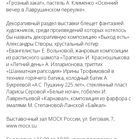
«Грозный закат», пастель А. Клименко «Осенний
вечер в Лаврушинском переулке».
Декоративный раздел выставки блещет фантазией
художников, среди произведений которых хотелось
бы назвать декоративную композицию «Выход есть»
Александры Створы, хрустальный потир
«Евангелисты» Е. Вольновой, жанровые композиции
из расписного шамота «Трапеза» И. Красношлыкова
и «Летний день» А. Илларионова, триптих
«Шахматная рапсодия» Ирины Трофимовой в
технике горячего батика, холодный батик А.
Букреевой «А.С. Пушкину 225 лет», стеклянный пласт
Ларисы Серовой «Белые ночи», гобелен И.
Лаврентьевой «Карнавал», композиция из фарфора с
эмалями М. Степановой-Ланской «Байкал».
Выставочный зал МОСХ России, ул. Беговая, 7,
www.mocx.su