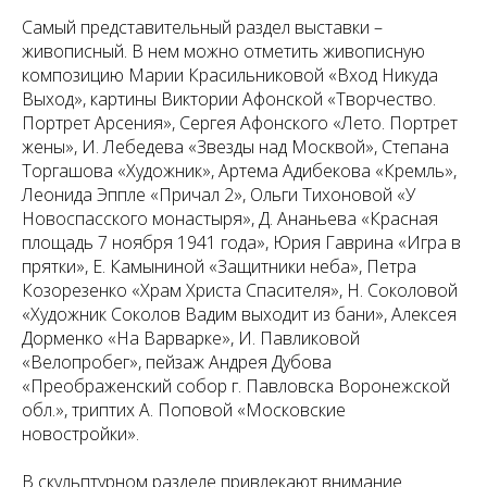
Самый представительный раздел выставки –
живописный. В нем можно отметить живописную
композицию Марии Красильниковой «Вход Никуда
Выход», картины Виктории Афонской «Творчество.
Портрет Арсения», Сергея Афонского «Лето. Портрет
жены», И. Лебедева «Звезды над Москвой», Степана
Торгашова «Художник», Артема Адибекова «Кремль»,
Леонида Эппле «Причал 2», Ольги Тихоновой «У
Новоспасского монастыря», Д. Ананьева «Красная
площадь 7 ноября 1941 года», Юрия Гаврина «Игра в
прятки», Е. Камыниной «Защитники неба», Петра
Козорезенко «Храм Христа Спасителя», Н. Соколовой
«Художник Соколов Вадим выходит из бани», Алексея
Дорменко «На Варварке», И. Павликовой
«Велопробег», пейзаж Андрея Дубова
«Преображенский собор г. Павловска Воронежской
обл.», триптих А. Поповой «Московские
новостройки».
В скульптурном разделе привлекают внимание