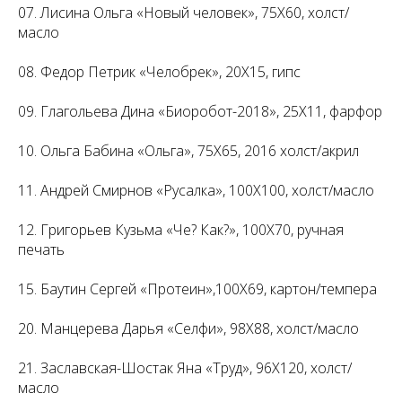
07. Лисина Ольга «Новый человек», 75X60, холст/
масло
08. Федор Петрик «Челобрек», 20X15, гипс
09. Глагольева Дина «Биоробот-2018», 25X11, фарфор
10. Ольга Бабина «Ольга», 75X65, 2016 холст/акрил
11. Андрей Смирнов «Русалка», 100X100, холст/масло
12. Григорьев Кузьма «Че? Как?», 100X70, ручная
печать
15. Баутин Сергей «Протеин»,100X69, картон/темпера
20. Манцерева Дарья «Селфи», 98X88, холст/масло
21. Заславская-Шостак Яна «Труд», 96X120, холст/
масло