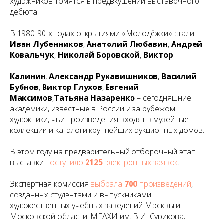
художников томятся в предвкушении выставочного
дебюта.
В 1980-90-х годах открытиями «Молодёжки» стали:
Иван Лубенников
,
Анатолий Любавин
,
Андрей
Ковальчук
,
Николай Боровской
,
Виктор
Калинин
,
Александр Рукавишников
,
Василий
Бубнов
,
Виктор Глухов
,
Евгений
Максимов
,
Татьяна Назаренко
– сегодняшние
академики, известные в России и за рубежом
художники, чьи произведения входят в музейные
коллекции и каталоги крупнейших аукционных домов.
В этом году на предварительный отборочный этап
выставки
поступило
2125
электронных заявок
.
Экспертная комиссия
выбрала
700
произведений
,
созданных студентами и выпускниками
художественных учебных заведений Москвы и
Московской области: МГАХИ им. В.И. Сурикова,