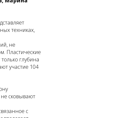
в, Марина
дставляет
ных техниках,
ий, не
м. Пластические
 только глубина
ают участие 104
ону
 не сковывают
связанное с