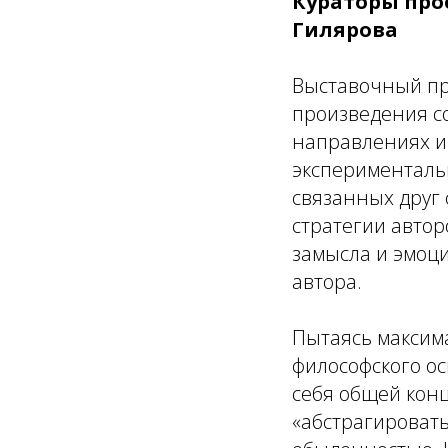
Кураторы про
Гилярова
Выставочный пр
произведения с
направлениях и 
эксперименталь
связанных друг 
стратегии автор
замысла и эмоц
автора.
Пытаясь максима
философского о
себя общей конц
«абстрагировать