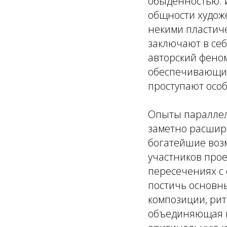
обыденностью. 
общности художе
некими пластич
заключают в се
авторский феном
обеспечивающих
проступают осо
Опыты параллел
заметно расширя
богатейшие возм
участников прое
пересечениях с
постичь основн
композиции, рит
объединяющая и