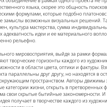
Их объединение в рамках одного проекта не п
ственного языка, скорее это общность поисков
ескими формулами, которые подобно платоновс
бе замыслы возможных визуальных решений. Та
ен, культура мастерства, сумма индивидуальн
 адекватность идеи и ее материального вопл
бенно рельефно.
ьного мировосприятия, выйдя за рамки форма
ют творческие горизонты каждого из художник
ожности в области цвета, оптики и фактуры. В
кта параллельны друг другу, но находятся в ос
 окружающим пространством. Авторы движимы
ые категории жизни, открыть в претворенных 
ма свои скрытые бытийные закономерности. И 
дея получает в творчестве каждого из художн