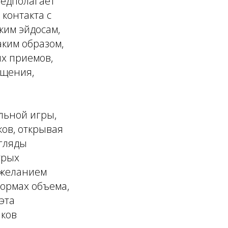
редполагает
 контакта с
ким эйдосам,
ким образом,
ых приемов,
ощения,
льной игры,
ов, открывая
згляды
трых
 желанием
формах объема,
эта
иков