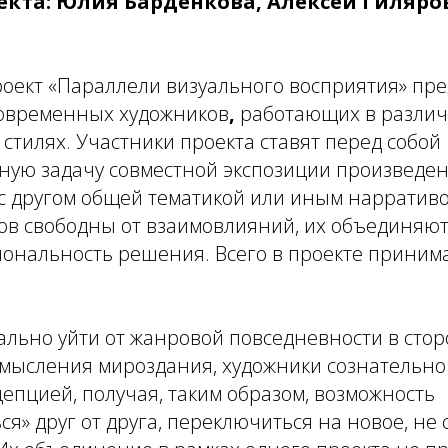
екта: Юлия Барденкова, Алексей Гиляро
оект «Параллели визуального восприятия» пре
овременных художников
,
работающих в различ
стилях. Участники проекта ставят перед собой
ную задачу совместной экспозиции произведен
с другом общей тематикой или иным нарративо
ов свободны от взаимовлияний, их объединяют
иональность решения. Всего в проекте приним
льно уйти от жанровой повседневности в стор
смысления мироздания, художники сознательно
епцией, получая, таким образом, возможность
ся» друг от друга, переключиться на новое, не 